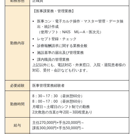
勤務形態
正職員
【医事課業務・管理業務】
医事コン・電子カルテ操作・マスター管理・データ抽
出・統計作成
（使用ソフト：NAIS ML―A・医次元）
レセプト登録・チェック
勤務内容
診療報酬請求に関する業務全般
施設基準の届出及び管理業務
課内職員の管理業務
上記以外にも、電話対応・外来窓口、入院・退院患者様の
対応、受付・会計なども行います。
必要経験
医事管理業務経験者
8：30～17：30 （昼休憩60分）
8：00～17：00 （昼休憩60分）
勤務時間
月曜日～土曜日のシフト制での勤務
2次救急の当直が年2回～3回程度あり
主任270,000円+手当20,000円～
給与
課長300,000円+手当50,000円～