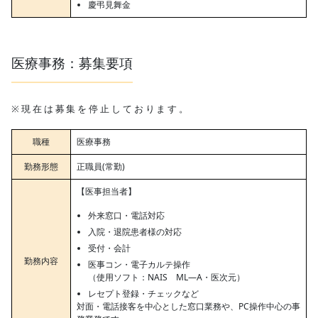
慶弔見舞金
医療事務：募集要項
※現在は募集を停止しております。
職種
医療事務
勤務形態
正職員(常勤)
【医事担当者】
外来窓口・電話対応
入院・退院患者様の対応
受付・会計
勤務内容
医事コン・電子カルテ操作
（使用ソフト：NAIS ML―A・医次元）
レセプト登録・チェックなど
対面・電話接客を中心とした窓口業務や、PC操作中心の事