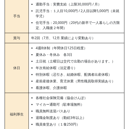
通勤手当：実費支給（上限30,000円 / 月）
託児手当：１人目10,000円 / 2人目以降5,000円（未就
手当
学児）
住宅手当：20,000円（20代の新卒で一人暮らしの方限
定、入職後２年間）
賞与
年2回（7月、12月 業績により変動あり）
4週8休制（年間休日125日程度）
夏休み・冬休み 各3日
土日祝（土曜日は交代で出勤の場合があります。）
休日
年次有給休暇（法定通り）
特別休暇（忌引き、結婚休暇、配偶者出産休暇）
産前産後休業、育児休業（男性職員取得実績あり）
看護休暇、介護休暇
各種社会保険完備（協会けんぽ）
マイカー通勤可（駐車場無料）
職員無料送迎バスあり
福利厚生
退職金制度あり（勤続3年以上）
職員食堂あり（１食250円）