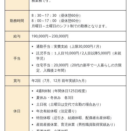
務業務です。
8：30～17：30 （昼休憩60分）
勤務時間
8：00～17：00 （昼休憩60分）
月曜日～土曜日のシフト制での勤務となります。
給与
190,000円～230,000円
通勤手当：実費支給（上限30,000円 / 月）
託児手当：１人目10,000円 / 2人目以降5,000円（未就
手当
学児）
住宅手当：20,000円（20代の新卒で一人暮らしの方限
定、入職後２年間）
賞与
年2回（7月、12月 前年実績3カ月）
4週8休制（年間休日125日程度）
夏休み・冬休み 各3日
土日祝（土曜日は交代で出勤の場合あり）
休日
年次有給休暇（法定通り）
特別休暇（忌引き、結婚休暇、配偶者出産休暇）
産前産後休業、育児休業（男性職員取得実績あり）